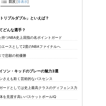
目次
[
非表示
]
・トリプルダブル」といえば？
てどんな選手？
を持つNBA史上屈指の名ポイントガード
エースとして2度のNBAファイナルへ
スで悲願の初優勝
イソン・キッドのプレーの魅力3選
ンさえも欺く芸術的なパスセンス
ガードとしては史上最高クラスのディフェンス力
体を見渡す高いバスケットボールIQ