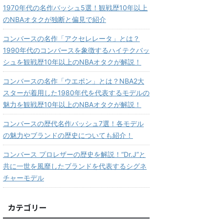
1970年代の名作バッシュ5選！観戦歴10年以上
のNBAオタクが独断と偏見で紹介
コンバースの名作「アクセレレータ」とは？
1990年代のコンバースを象徴するハイテクバッ
シュを観戦歴10年以上のNBAオタクが解説！
コンバースの名作「ウエポン」とは？NBA2大
スターが着用した1980年代を代表するモデルの
魅力を観戦歴10年以上のNBAオタクが解説！
コンバースの歴代名作バッシュ7選！各モデル
の魅力やブランドの歴史についても紹介！
コンバース プロレザーの歴史を解説！“Dr.J”と
共に一世を風靡したブランドを代表するシグネ
チャーモデル
カテゴリー