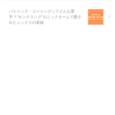
にNBAトップクラスの実力をもつ
ガードだったのですが、活躍の期
パトリック・ユーイングってどんな選
間が短いこともあってあまりよく
手？“キングコング”のニックネームで愛さ
知らない方も多いのではないでし
れたニックスの英雄
ょうか？ この記事では、そんな
ペニー・ハーダウェイがどんな選
手だったのかを解説していきま
す。 プレースタイルやNBAキャ
リアをもとにペ ...