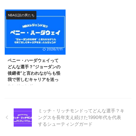
サンアントニオ・スパーズのホー
NBA史上最高の呼び声も高い「マ
問をスパッと解消しようと思いま
こでこの記事では、そんな「ジェ
ムアリーナに飾られている永久欠
イケル・ジョーダン」。 NBAフ
す。 現役時代に残した功績や伝
リー・ルーカス」が現 ...
番の背番号「9」。 着用していた
ァンのみならず、バスケをやった
NBA伝説の男たち
説的なエ ...
「トニー・パーカー」は、2023
ことがなくてもジョーダンの名前
年にはバスケットボール殿堂入り
だけは知っている方がいるほどに
も果たしたNBAレジェンドです。
有名な選手です。 ただ、活躍し
NBAファンであれば名前や姿を知
たのが1990年代ということもあ
らない方はほとんどいないと思い
って最近NBAに興味を持ち始めた
2026/7/11
ますが、特に最近NBAを見始めた
方の中にはジョーダンのプレーを
方は現役時代のパーカーについて
知らない方も多いのではないでし
ペニー・ハーダウェイって
知らないというケースも多いので
ょうか？ そこでこの記事では、
どんな選手？“ジョーダンの
半ないでしょうか？ そこでこの
そんなマイケル・ジョーダンがど
後継者”と言われながらも怪
記事では現役時代のトニー・パー
れほど凄かったのかについてご紹
我で苦しむキャリアを送っ
カーがいかに凄い選手だったのか
介します。 現役時代の実績や伝
たレジェンド
について解説していこうと思いま
説的エピソードをもとにジョーダ
1990年代に活躍したレジェンド
す。 ティム・ダンカンという大
ンの魅力を語っていこうと思いま
「ペニー・ハーダウェイ」。 オ
きな ...
すので、 ...
ーランド・マジックでシャキー
ミッチ・リッチモンドってどんな選手？キ
ル・オニールと共にリーグ屈指の
ングスを長年支え続けた1990年代を代表
デュオとして活躍した一方で、怪
するシューティングガード
我によってその全盛期のほとんど
を棒に振ってしまった選手として
も知られています。 一時は確か