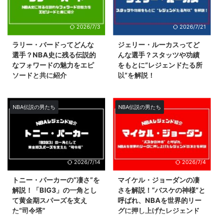
2026/7/3
2026/7/21
ラリー・バードってどんな
ジェリー・ルーカスってど
選手？NBA史に残る伝説的
んな選手？スタッツや功績
なフォワードの魅力をエピ
をもとに“レジェンドたる所
ソードと共に紹介
以”を解説！
NBAファンならば誰もが名前を知
1960年代＝1970年代にかけて活
っているレジェンド中のレジェン
躍したNBAレジェンド「ジェリ
ド「ラリー・バード」。 1980年
ー・ルーカス」。 全盛期をシン
NBA伝説の男たち
NBA伝説の男たち
代にボストン・セルティックスの
シナティ・ロイヤルズで過ごし、
大エースとして活躍し、あのマジ
脅威的なリバウンド能力でインサ
ック・ジョンソンの公式ライバル
イドを支配した実力派パワーフォ
としてチームを3度のNBA優勝に
ワードです。 ただ、NBAが選出
導いた英雄です。 ただ、少し昔
した「NBA75周年記念リオール
2026/7/14
2026/7/4
の選手だったこともあって、今
タイムチーム」にも名前が挙がる
NBAを見ている方の多くは実際ど
偉大なプレイヤーの1人ではある
トニー・パーカーの”凄さ”を
マイケル・ジョーダンの凄
んな選手だったのか知らない方も
ものの、活躍したのがかなり昔の
解説！「BIG3」の一角とし
さを解説！“バスケの神様”と
多いのではないでしょうか？ こ
こととあって、NBAファンであっ
て黄金期スパーズを支え
呼ばれ、NBAを世界的リー
の記事では、そんな「ラリー・バ
てもその凄さを知っている方は少
た“司令塔”
グに押し上げたレジェンド
ードってどんな選手？」という疑
ないのではないでしょうか？ そ