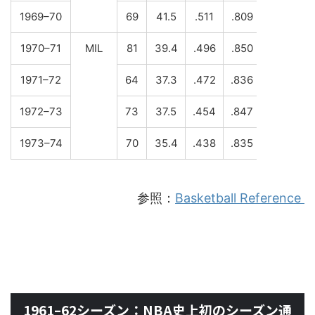
1969–70
69
41.5
.511
.809
6.1
8
1970–71
MIL
81
39.4
.496
.850
5.7
8
1971–72
64
37.3
.472
.836
5.0
7
1972–73
73
37.5
.454
.847
4.9
7
1973–74
70
35.4
.438
.835
4.0
6
参照：
Basketball Reference
1961–62シーズン：NBA史上初のシーズン通