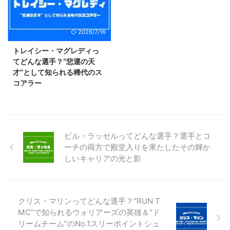
こともあって、その実力をちゃん
たレジェンドですが、全盛期が
と知っている方は少ないのではな
1970年代かつ短かったこともあ
いでしょうか？ そこでこの記事
ってその存在自体をあまり知らな
2026/7/16
では、そんなロバート・パリッシ
い方も多いのではないでしょう
ュがどんな選手だったのかについ
か？ そこでこの記事では、そん
トレイシー・マグレディっ
て詳しくご紹介しようと思いま
なビル・ウォルトンに関する情報
てどんな選手？“悲運の天
す。 彼が残した功績やプレーの
を詳しくまとめていこうと思いま
才”として知られる稀代のス
魅力を交えてパリッシュという選
す。 彼が残した功績や象徴する
コアラー
手について存分に語っていきます
エピソードなどを交えてウォルト
2017年にバスケットボール殿堂
ので、興味のある方はぜひ最後ま
ンの魅力を語っていこうと思いま
入りを果たしたレジェンド「トレ
でご覧くださいね！ 黄金期セル
すので、興味のある方はぜひ一緒
イシー・マグレディ」。 現役時
ティ ...
に彼の偉大なキ ...
代には2度の得点王を受賞したほ
ビル・ラッセルってどんな選手？選手とコ
どのスーパースターですが、キャ
ーチの両方で殿堂入りを果たしたその輝か
リアの全盛期に1度もプレイオフ1
しいキャリアの光と影
回戦を突破できていないことか
ら、当時を知らないファンの方か
らするとイマイチ凄さの分かりづ
らい選手なのではないでしょう
か？ そこでこの記事では、そん
クリス・マリンってどんな選手？“RUN T
なトレイシー・マグレディとはど
MC”で知られるウォリアーズの英雄＆“ド
んな選手だったのかを詳しくご紹
リームチーム”のNo.1スリーポイントシュ
介しようと思います。 圧倒的な