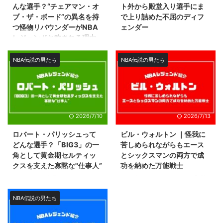
んな選手？“チェアマン・オ
ト外から殿堂入り選手にま
ブ・ザ・ボード”の異名を持
で上り詰めた不屈のディフ
つ怪物リバウンダーがNBA
ェンダー
レジェンドと称される理由
デトロイト・ピストンズの永久欠
を解説
番である背番号「3」。 これは
2004年のピストンズの優勝に大
NBA伝説の男たち
NBA伝説の男たち
2001年にバスケットボール殿堂
きく貢献し、史上最高のディフェ
入りを果たしているレジェンド
ンダーの1人として名高い「ベ
「モーゼス・マローン」。 1970
ン・ウォーレス」のものです。
年代〜1980年代にかけてリーグ
個人としても数々のアワードを受
を代表するセンターとして活躍し
賞する輝かしいキャリアを送って
た選手ですが、その輝かしい功績
2026/7/10
2026/7/13
いますが、活躍したのが主に
の割にNBAファンでもあまり知名
2000年代とあって、最近NBAを
度の高くないプレイヤーの代表格
ロバート・パリッシュって
ビル・ウォルトン ｜怪我に
見始めた方はその実力をあまりよ
なのではないでしょうか？ そこ
どんな選手？「BIG3」の一
苦しめられながらもエース
く知らないのではないでしょう
でこの記事では、そんなモーゼ
角として黄金期セルティッ
とシックスマンの両方で成
か？ そこでこの記事では、そん
ス・マローンがどんな選手だった
クスを支えた寡黙な"仕事人”
功を納めた万能戦士
なベン・ウォーレスがどんな選手
のかをご紹介していこうと思いま
1980年代に活躍したセンター
1993年にバスケットボール殿堂
だったのかを詳しくご紹介してい
す。 彼が残した功績や有名なエ
「ロバート・パリッシュ」。
入りを果たした「ビル・ウォルト
こうと思いっます。 彼が残した
ピソードをもとに、モーゼス・マ
2003年に殿堂入りを果たしたボ
ン」。 時にはエースとして、時
NBA伝説の男たち
エピソードや功績を ...
ローンがなぜNBAレジェンドと称
ストン・セルティックスのレジェ
にはシックスマンとしてチームに
されるのかについても語っていき
ンドですが、活躍した時代が古い
貢献し、2度のNBA制覇を果たし
ますので ...