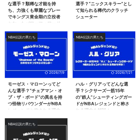
な選手？類稀な才能を持
選手？“ニックスキラー”とし
ち、力強くも華麗なプレー
て知られる稀代のクラッチ
でキングス黄金期の立役者
シューター
となったパワーフォワード
1980年代〜1990年代を代表する
選手の1人「レジー・ミラー」。
NBA史上最も見ていて楽しいチー
インディアナ・ペイサーズ一筋の
ムの1つであった2001-02シーズ
NBA伝説の男たち
NBA伝説の男たち
キャリアを歩み、2012年にはバ
ンのサクラメント・キングス。
スケットボール殿堂入りも果たし
後にNBA3連覇を果たしたシャッ
たれっきとしたレジェンドです。
クとコービーのロサンゼルス・レ
ただ、かなり昔の選手ですので、
イカーズに唯一対抗できるチーム
最近NBAを見始めたばかりの方
と言われていた黄金期キングスの
2026/7/9
2026/7/21
は、その名前こそ知ってはいて
中核をになっていたビックマンが
も、実際どんな実力を持った選手
「クリス・ウェバー」です。 類
モーゼス・マローンってど
ハル・グリアってどんな選
だったのかを知らないケースも多
稀な才能を持ち、近代パワーフォ
んな選手？“チェアマン・オ
手？シクサーズ一筋15年
いのではないでしょうか？ そこ
ワードのパイオニアとも言えるオ
ブ・ザ・ボード”の異名を持
の“鉄人”シューティングガー
でこの記事では、そんなレジー・
ールラウンド性を持ちながら、怪
つ怪物リバウンダーがNBA
ドがNBAレジェンドと称さ
ミラーが現役時代どんな選手だっ
我に悩まされ、満足のいくキャリ
レジェンドと称される理由
れる理由を解説！
たのかについてご紹介していこう
アを送ることのできなかったウェ
を解説
フィラデルフィア・76ers史上初
と思います。 彼が残した功績や
バーですが、健康な状態で出場し
の永久欠番「15」の持ち主「ハ
NBA伝説の男たち
2001年にバスケットボール殿堂
伝説的 ...
ている時のプレーは間違いなく
ル・グリア」。 なんとも語呂の
入りを果たしているレジェンド
NBAトップクラスであ ...
いい名前に気を引かれがちです
「モーゼス・マローン」。 1970