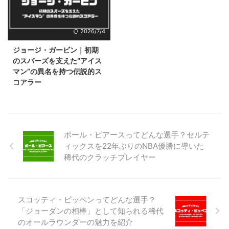
が、その正体はNBA公式が発表し
年代〜1980年代にかけてリーグ
た「NBA75周年記念チーム」に
を代表するセンターとして活躍し
選出されるほどの正真正銘のレジ
た選手ですが、その輝かしい功績
2026/7/4
ェンドです。 ただ、活躍した時
の割にNBAファンでもあまり知名
代がかなり昔なので、今NBAを見
度の高くないプレイヤーの代表格
ジョージ・ガービン｜初期
ている方の多くはどんなに凄い選
なのではないでしょうか？ そこ
のスパーズを支えた“アイス
手だったのか知らないのではない
でこの記事では、そんなモーゼ
マン”の異名を持つ伝説的ス
でしょうか？ そこでこの記事で
ス・マローンがどんな選手だった
コアラー
は、そんな「ハル・グリア」は現
のかをご紹介していこうと思いま
1996年にバスケットボール殿堂
役時代どんな功績を残した選手だ
す。 彼が残した功績や有名なエ
入りを果たした「ジョージ・ガー
ったのかをご紹介していこうと思
ピソードをもとに、モーゼス・マ
ビン」。 キャリア通算4度の得点
います。 プレースタイルやエピ
ローンがなぜNBAレジェンドと称
王を受賞するなどNBAの長い歴史
ソードを ...
されるのかについても語っていき
ポール・ピアースってどんな選手？セルテ
の中でも突出したスコアリング能
ますので ...
ィックスを22年ぶりのNBA優勝に導いた
力を持った往年のNBAレジェンド
稀代のクラッチプレイヤー
です。 ただ、活躍していたのが
1970年代ということもあって、
最近NBAを見始めた方はその実力
をほとんど知らないのではないで
しょうか？ そこでこの記事で
スコッティ・ピッペンってどんな選手？
は、そんな「ジョージ・ガービ
「ジョーダンの相棒」として知られる稀代
ン」が現役時代どんな選手だった
のオールラウンダーの魅力を紹介
のかをご紹介していこうと思いま